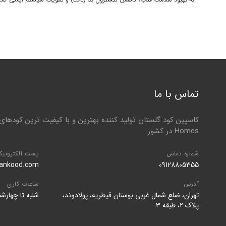
* به بهبود سلامت قلب، کاهش کلسترول بد (LDL) و تقویت سیستم ایمنی کمک می‌کند.
تماس با ما
Homes در کشور
شماره تماس
پست الکترونیک
iankood.com
09128805355
آدرس
ساعات کاری
تهران، ضلع شمال غربی بوستان قیطریه، پولادوند،
شنبه تا چهارشنبه 8 ت
پلاک 2، طبقه 3